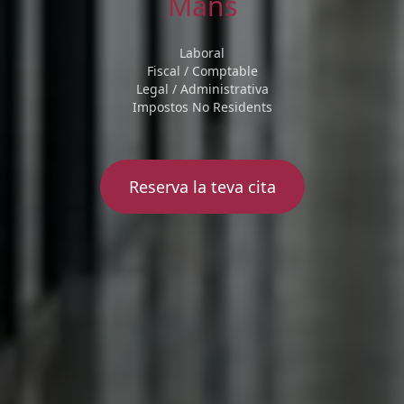
Mans
Laboral
Fiscal / Comptable
Legal / Administrativa
Impostos No Residents
Reserva la teva cita