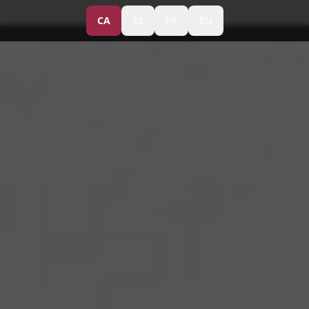
CA
ES
FR
EN